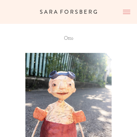
S A R A  F O R S B E R G
Otto